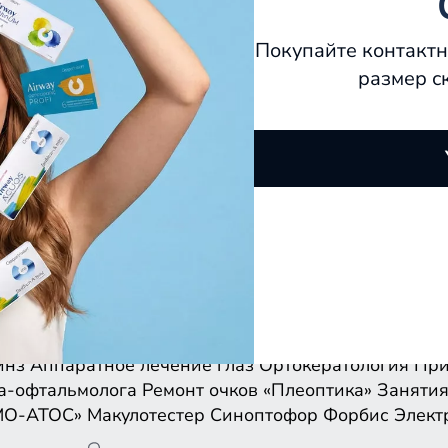
Покупайте контактн
размер с
инз
Аппаратное лечение глаз
Ортокератология
При
а-офтальмолога
Ремонт очков
«Плеоптика»
Занятия
МО-АТОС»
Макулотестер
Синоптофор
Форбис
Элект
инз
Аппаратное лечение глаз
Ортокератология
При
а-офтальмолога
Ремонт очков
«Плеоптика»
Занятия
МО-АТОС»
Макулотестер
Синоптофор
Форбис
Элект