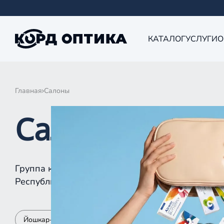
КАТАЛОГ
УСЛУГИ
О
Главная
Салоны
Салоны КОРД 
Группа компаний «Корд Оптика» - это более 10
Республике Татарстан, Самаре, Уфе, Рыбинске.
Йошкар-Ола