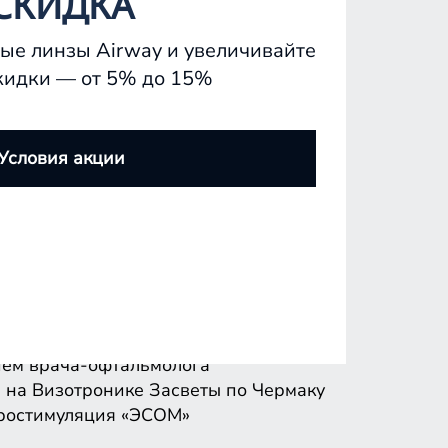
СКИДКА
ые линзы Airway и увеличивайте
кидки — от 5% до 15%
ем врача-офтальмолога
 на Визотронике
Засветы по Чермаку
Условия акции
ростимуляция «ЭСОМ»
ем врача-офтальмолога
 на Визотронике
Засветы по Чермаку
ростимуляция «ЭСОМ»