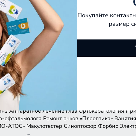
Покупайте контактн
размер с
инз
Аппаратное лечение глаз
Ортокератология
При
а-офтальмолога
Ремонт очков
«Плеоптика»
Занятия
МО-АТОС»
Макулотестер
Синоптофор
Форбис
Элект
инз
Аппаратное лечение глаз
Ортокератология
При
а-офтальмолога
Ремонт очков
«Плеоптика»
Занятия
МО-АТОС»
Макулотестер
Синоптофор
Форбис
Элект