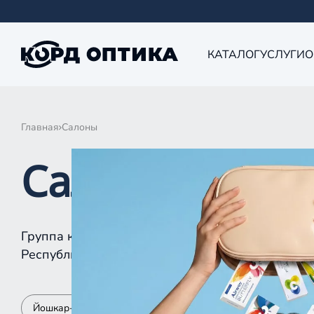
КАТАЛОГ
УСЛУГИ
О
Главная
Салоны
Салоны КОРД 
Группа компаний «Корд Оптика» - это более 10
Республике Татарстан, Самаре, Уфе, Рыбинске.
Йошкар-Ола