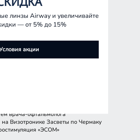
СКИДКА
ые линзы Airway и увеличивайте
кидки — от 5% до 15%
ем врача-офтальмолога
 на Визотронике
Засветы по Чермаку
Условия акции
ростимуляция «ЭСОМ»
ем врача-офтальмолога
 на Визотронике
Засветы по Чермаку
ростимуляция «ЭСОМ»