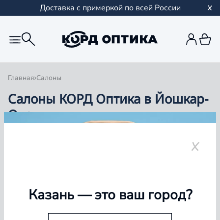
Доставка с примеркой по всей России
Главная
Салоны
Салоны КОРД Оптика в Йошкар-
Оле
Группа компаний «Корд Оптика» - это более 100
салонов в Казани и Республике Татарстан, Самаре,
Уфе, Рыбинске.
Йошкар-Ола
Казань
— это ваш город?