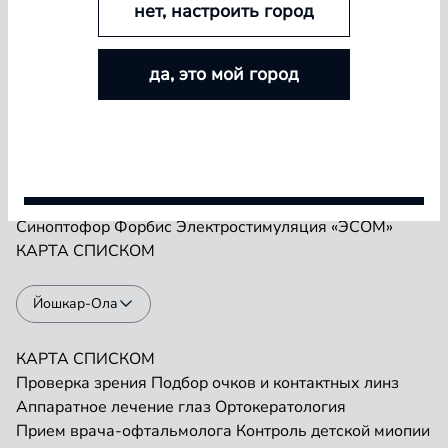
нет, настроить город
БОЛЬШЕ ЛИНЗ — БОЛЬШЕ СКИДКА
Проверка зрения
Подбор очков и контактных линз
да, это мой город
Аппаратное лечение глаз
Ортокератология
Покупайте контактные линзы Airway и увеличивайте
Прием врача-офтальмолога
Контроль детской миопии
размер скидки — от 5% до 15%
Прием детского врача-офтальмолога
Ремонт очков
«Плеоптика»
Занятия на Визотронике
Условия акции
Засветы по Чермаку
Лазеростимуляция «ЛАСТ»
Магнитотерапия «АМО-АТОС»
Макулотестер
Синоптофор
Форбис
Электростимуляция «ЭСОМ»
КАРТА
СПИСКОМ
Йошкар-Ола
КАРТА
СПИСКОМ
Проверка зрения
Подбор очков и контактных линз
Аппаратное лечение глаз
Ортокератология
Прием врача-офтальмолога
Контроль детской миопии