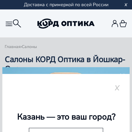
Доставка с примеркой по всей России
Главная
Салоны
Салоны КОРД Оптика в Йошкар-
Оле
Группа компаний «Корд Оптика» - это более 100
салонов в Казани и Республике Татарстан, Самаре,
Уфе, Рыбинске.
Йошкар-Ола
Казань
— это ваш город?