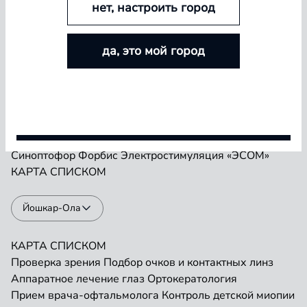
нет, настроить город
БОЛЬШЕ ЛИНЗ — БОЛЬШЕ СКИДКА
Проверка зрения
Подбор очков и контактных линз
да, это мой город
Аппаратное лечение глаз
Ортокератология
Покупайте контактные линзы Airway и увеличивайте
Прием врача-офтальмолога
Контроль детской миопии
размер скидки — от 5% до 15%
Прием детского врача-офтальмолога
Ремонт очков
«Плеоптика»
Занятия на Визотронике
Условия акции
Засветы по Чермаку
Лазеростимуляция «ЛАСТ»
Магнитотерапия «АМО-АТОС»
Макулотестер
Синоптофор
Форбис
Электростимуляция «ЭСОМ»
КАРТА
СПИСКОМ
Йошкар-Ола
КАРТА
СПИСКОМ
Проверка зрения
Подбор очков и контактных линз
Аппаратное лечение глаз
Ортокератология
Прием врача-офтальмолога
Контроль детской миопии