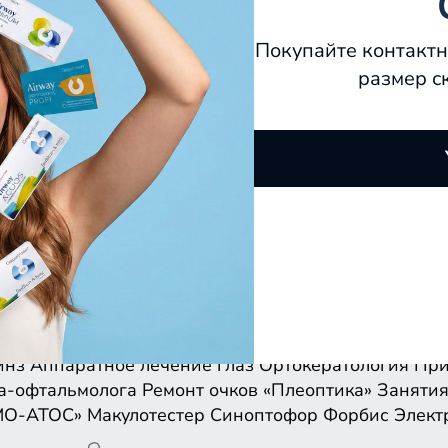
Покупайте контактн
размер с
инз
Аппаратное лечение глаз
Ортокератология
При
а-офтальмолога
Ремонт очков
«Плеоптика»
Занятия
МО-АТОС»
Макулотестер
Синоптофор
Форбис
Элект
инз
Аппаратное лечение глаз
Ортокератология
При
а-офтальмолога
Ремонт очков
«Плеоптика»
Занятия
МО-АТОС»
Макулотестер
Синоптофор
Форбис
Элект