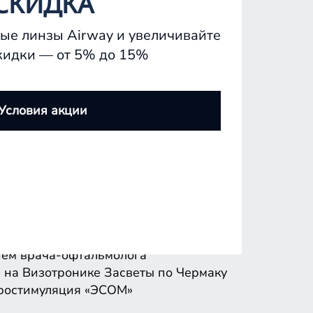
СКИДКА
ые линзы Airway и увеличивайте
кидки — от 5% до 15%
ем врача-офтальмолога
 на Визотронике
Засветы по Чермаку
Условия акции
ростимуляция «ЭСОМ»
ем врача-офтальмолога
 на Визотронике
Засветы по Чермаку
ростимуляция «ЭСОМ»