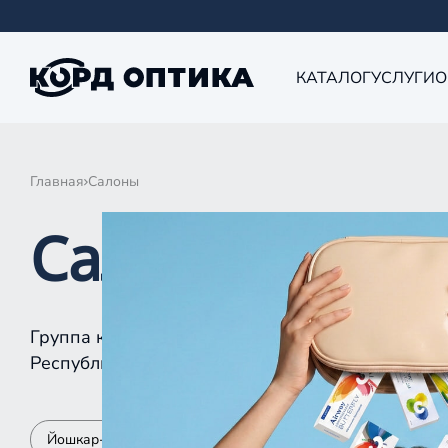
КАТАЛОГ
УСЛУГИ
О
Главная
Салоны
Салоны КОРД 
Группа компаний «Корд Оптика» - это более 10
Республике Татарстан, Самаре, Уфе, Рыбинске.
Йошкар-Ола