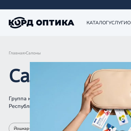
КАТАЛОГ
УСЛУГИ
О
Главная
Салоны
Салоны КОРД 
Группа компаний «Корд Оптика» - это более 10
Республике Татарстан, Самаре, Уфе, Рыбинске.
Йошкар-Ола