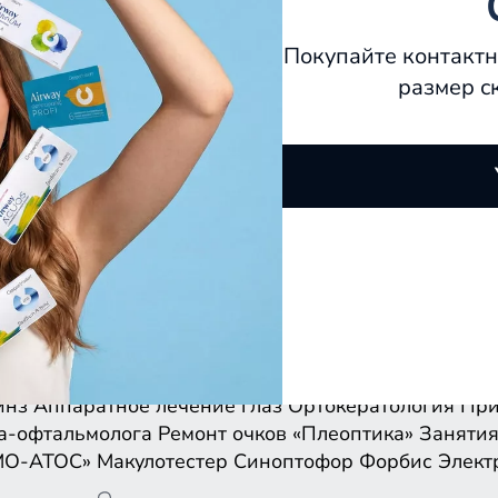
Покупайте контактн
размер с
инз
Аппаратное лечение глаз
Ортокератология
При
а-офтальмолога
Ремонт очков
«Плеоптика»
Занятия
МО-АТОС»
Макулотестер
Синоптофор
Форбис
Элект
инз
Аппаратное лечение глаз
Ортокератология
При
а-офтальмолога
Ремонт очков
«Плеоптика»
Занятия
МО-АТОС»
Макулотестер
Синоптофор
Форбис
Элект