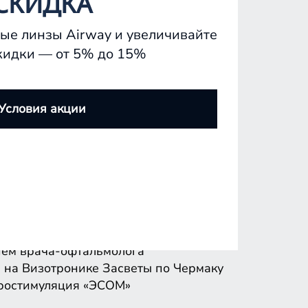
СКИДКА
ые линзы Airway и увеличивайте
кидки — от 5% до 15%
ем врача-офтальмолога
 на Визотронике
Засветы по Чермаку
Условия акции
ростимуляция «ЭСОМ»
ем врача-офтальмолога
 на Визотронике
Засветы по Чермаку
ростимуляция «ЭСОМ»