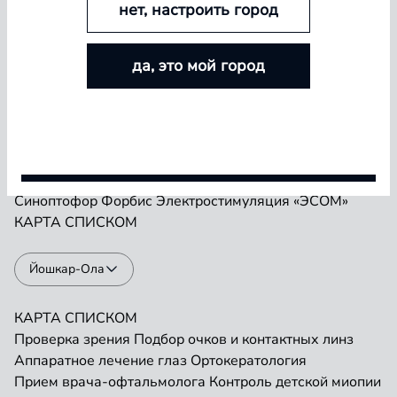
нет, настроить город
БОЛЬШЕ ЛИНЗ — БОЛЬШЕ СКИДКА
Проверка зрения
Подбор очков и контактных линз
да, это мой город
Аппаратное лечение глаз
Ортокератология
Покупайте контактные линзы Airway и увеличивайте
Прием врача-офтальмолога
Контроль детской миопии
размер скидки — от 5% до 15%
Прием детского врача-офтальмолога
Ремонт очков
«Плеоптика»
Занятия на Визотронике
Условия акции
Засветы по Чермаку
Лазеростимуляция «ЛАСТ»
Магнитотерапия «АМО-АТОС»
Макулотестер
Синоптофор
Форбис
Электростимуляция «ЭСОМ»
КАРТА
СПИСКОМ
Йошкар-Ола
КАРТА
СПИСКОМ
Проверка зрения
Подбор очков и контактных линз
Аппаратное лечение глаз
Ортокератология
Прием врача-офтальмолога
Контроль детской миопии