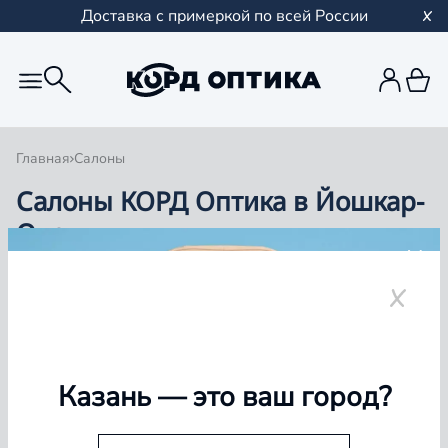
Доставка с примеркой по всей России
Главная
Салоны
Салоны КОРД Оптика в Йошкар-
Оле
Группа компаний «Корд Оптика» - это более 100
салонов в Казани и Республике Татарстан, Самаре,
Уфе, Рыбинске.
Йошкар-Ола
Казань
— это ваш город?