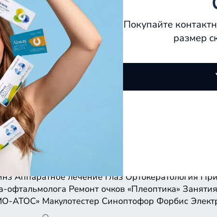
Покупайте контактн
размер с
инз
Аппаратное лечение глаз
Ортокератология
При
а-офтальмолога
Ремонт очков
«Плеоптика»
Занятия
МО-АТОС»
Макулотестер
Синоптофор
Форбис
Элект
инз
Аппаратное лечение глаз
Ортокератология
При
а-офтальмолога
Ремонт очков
«Плеоптика»
Занятия
МО-АТОС»
Макулотестер
Синоптофор
Форбис
Элект