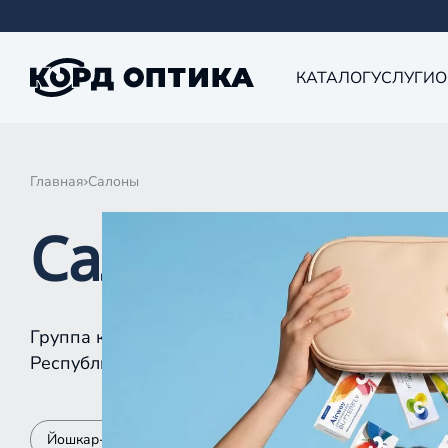
КАТАЛОГ
УСЛУГИ
О
Главная
Салоны
Салоны КОРД 
Группа компаний «Корд Оптика» - это более 10
Республике Татарстан, Самаре, Уфе, Рыбинске.
Йошкар-Ола