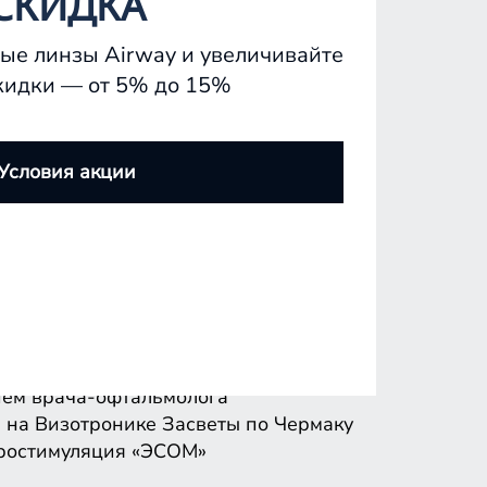
СКИДКА
ые линзы Airway и увеличивайте
кидки — от 5% до 15%
ем врача-офтальмолога
 на Визотронике
Засветы по Чермаку
Условия акции
ростимуляция «ЭСОМ»
ем врача-офтальмолога
 на Визотронике
Засветы по Чермаку
ростимуляция «ЭСОМ»