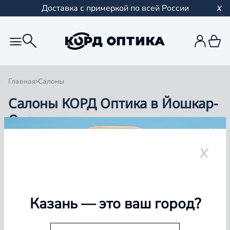
Доставка с примеркой по всей России
Главная
Салоны
Салоны КОРД Оптика в Йошкар-
Оле
Группа компаний «Корд Оптика» - это более 100
салонов в Казани и Республике Татарстан, Самаре,
Уфе, Рыбинске.
Йошкар-Ола
Казань
— это ваш город?