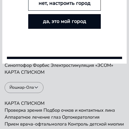
нет, настроить город
БОЛЬШЕ ЛИНЗ — БОЛЬШЕ СКИДКА
Проверка зрения
Подбор очков и контактных линз
да, это мой город
Аппаратное лечение глаз
Ортокератология
Покупайте контактные линзы Airway и увеличивайте
Прием врача-офтальмолога
Контроль детской миопии
размер скидки — от 5% до 15%
Прием детского врача-офтальмолога
Ремонт очков
«Плеоптика»
Занятия на Визотронике
Условия акции
Засветы по Чермаку
Лазеростимуляция «ЛАСТ»
Магнитотерапия «АМО-АТОС»
Макулотестер
Синоптофор
Форбис
Электростимуляция «ЭСОМ»
КАРТА
СПИСКОМ
Йошкар-Ола
КАРТА
СПИСКОМ
Проверка зрения
Подбор очков и контактных линз
Аппаратное лечение глаз
Ортокератология
Прием врача-офтальмолога
Контроль детской миопии