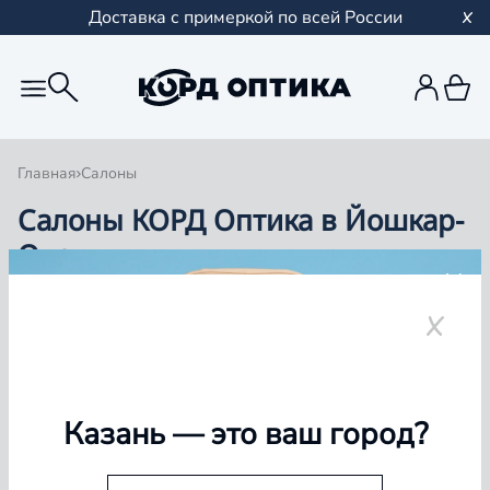
Доставка с примеркой по всей России
Главная
Салоны
Салоны КОРД Оптика в Йошкар-
Оле
Группа компаний «Корд Оптика» - это более 100
салонов в Казани и Республике Татарстан, Самаре,
Уфе, Рыбинске.
Йошкар-Ола
Казань
— это ваш город?