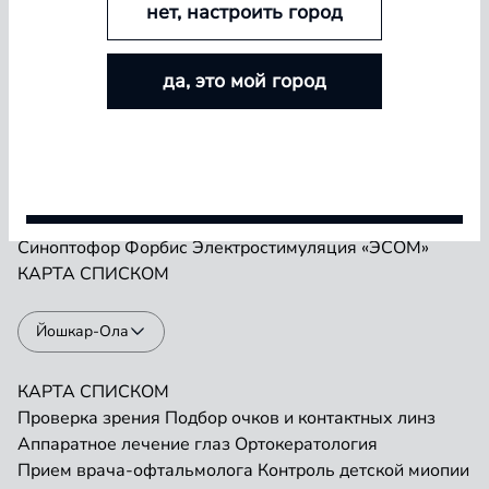
нет, настроить город
БОЛЬШЕ ЛИНЗ — БОЛЬШЕ СКИДКА
Проверка зрения
Подбор очков и контактных линз
да, это мой город
Аппаратное лечение глаз
Ортокератология
Покупайте контактные линзы Airway и увеличивайте
Прием врача-офтальмолога
Контроль детской миопии
размер скидки — от 5% до 15%
Прием детского врача-офтальмолога
Ремонт очков
«Плеоптика»
Занятия на Визотронике
Условия акции
Засветы по Чермаку
Лазеростимуляция «ЛАСТ»
Магнитотерапия «АМО-АТОС»
Макулотестер
Синоптофор
Форбис
Электростимуляция «ЭСОМ»
КАРТА
СПИСКОМ
Йошкар-Ола
КАРТА
СПИСКОМ
Проверка зрения
Подбор очков и контактных линз
Аппаратное лечение глаз
Ортокератология
Прием врача-офтальмолога
Контроль детской миопии