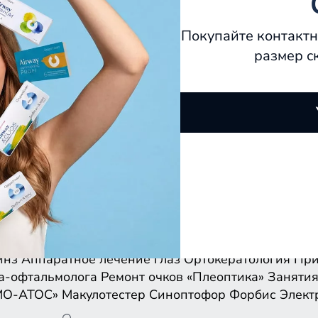
Покупайте контактн
размер с
инз
Аппаратное лечение глаз
Ортокератология
При
а-офтальмолога
Ремонт очков
«Плеоптика»
Занятия
МО-АТОС»
Макулотестер
Синоптофор
Форбис
Элект
инз
Аппаратное лечение глаз
Ортокератология
При
а-офтальмолога
Ремонт очков
«Плеоптика»
Занятия
МО-АТОС»
Макулотестер
Синоптофор
Форбис
Элект