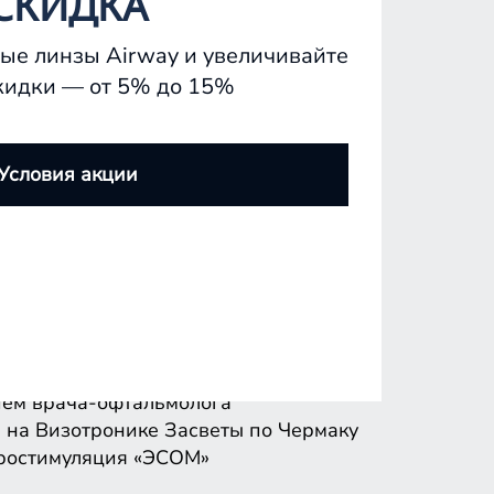
СКИДКА
ые линзы Airway и увеличивайте
кидки — от 5% до 15%
ем врача-офтальмолога
 на Визотронике
Засветы по Чермаку
Условия акции
ростимуляция «ЭСОМ»
ем врача-офтальмолога
 на Визотронике
Засветы по Чермаку
ростимуляция «ЭСОМ»