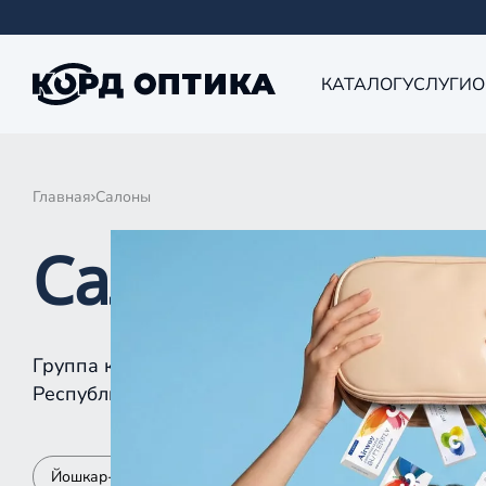
КАТАЛОГ
УСЛУГИ
О
Главная
Салоны
Салоны КОРД 
Группа компаний «Корд Оптика» - это более 10
Республике Татарстан, Самаре, Уфе, Рыбинске.
Йошкар-Ола