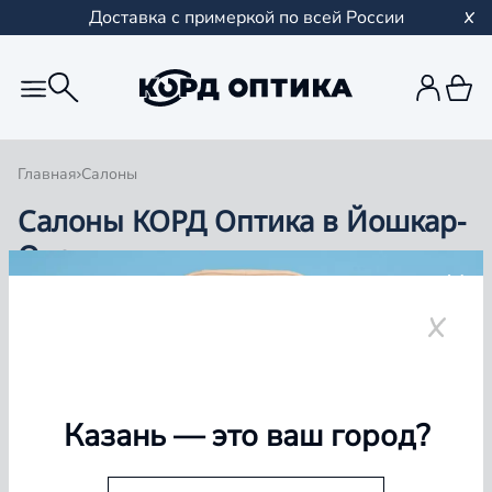
Доставка с примеркой по всей России
Главная
Салоны
Салоны КОРД Оптика в Йошкар-
Оле
Группа компаний «Корд Оптика» - это более 100
салонов в Казани и Республике Татарстан, Самаре,
Уфе, Рыбинске.
Йошкар-Ола
Казань
— это ваш город?