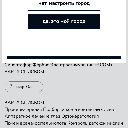
нет, настроить город
БОЛЬШЕ ЛИНЗ — БОЛЬШЕ СКИДКА
Проверка зрения
Подбор очков и контактных линз
да, это мой город
Аппаратное лечение глаз
Ортокератология
Покупайте контактные линзы Airway и увеличивайте
Прием врача-офтальмолога
Контроль детской миопии
размер скидки — от 5% до 15%
Прием детского врача-офтальмолога
Ремонт очков
«Плеоптика»
Занятия на Визотронике
Условия акции
Засветы по Чермаку
Лазеростимуляция «ЛАСТ»
Магнитотерапия «АМО-АТОС»
Макулотестер
Синоптофор
Форбис
Электростимуляция «ЭСОМ»
КАРТА
СПИСКОМ
Йошкар-Ола
КАРТА
СПИСКОМ
Проверка зрения
Подбор очков и контактных линз
Аппаратное лечение глаз
Ортокератология
Прием врача-офтальмолога
Контроль детской миопии